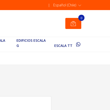
|
Español (Chile)
0
ALA
EDIFICIOS ESCALA
G
ESCALA TT