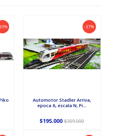
-33%
-37%
Piko
Automotor Stadler Arriva,
epoca 6, escala N, Pi...
$195.000
$309.000