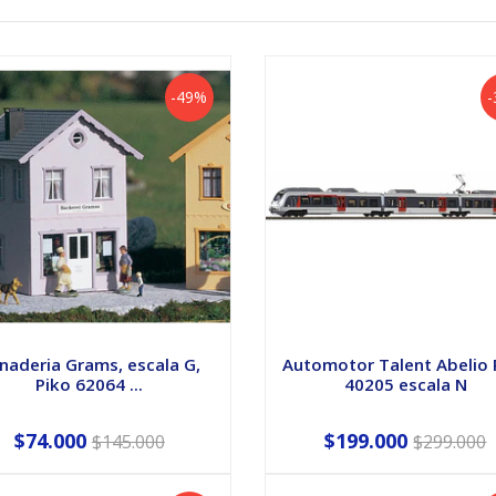
-49%
naderia Grams, escala G,
Automotor Talent Abelio 
Piko 62064 ...
40205 escala N
$74.000
$199.000
$145.000
$299.000