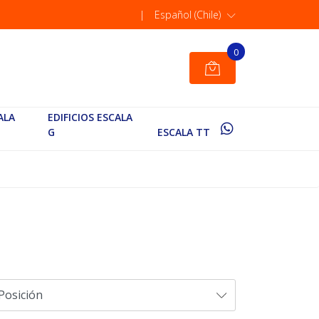
|
Español (Chile)
0
ALA
EDIFICIOS ESCALA
G
ESCALA TT