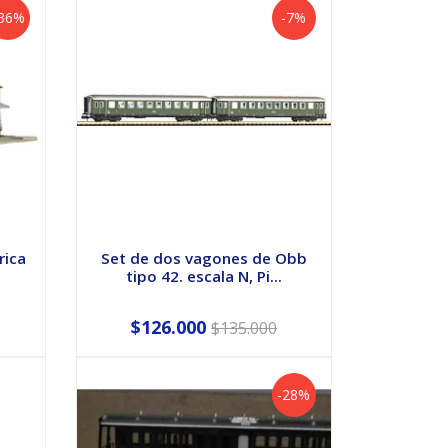
-36%
-7%
rica
Set de dos vagones de Obb
tipo 42. escala N, Pi...
$126.000
$135.000
-28%