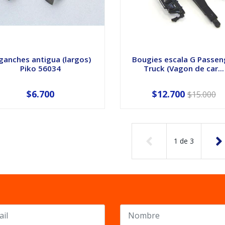
ganches antigua (largos)
Bougies escala G Passen
Piko 56034
Truck (Vagon de car...
$6.700
$12.700
$15.000
1
de
3