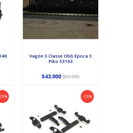
046
Vagón 3 Classe Obb Epoca 3
Piko 53163
$43.000
$59.900
-15%
-15%