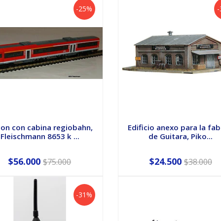
-25%
on con cabina regiobahn,
Edificio anexo para la fab
Fleischmann 8653 k ...
de Guitara, Piko...
$56.000
$24.500
$75.000
$38.000
-31%