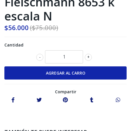
Fleischmann 8653 k
escala N
$56.000
($75.000)
Cantidad
-
+
Compartir