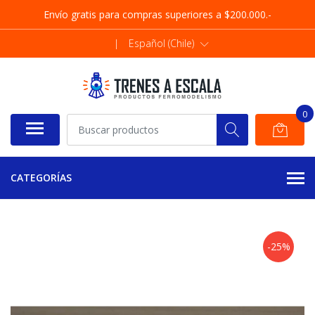
Envío gratis para compras superiores a $200.000.-
|
Español (Chile)
0
CATEGORÍAS
-25%