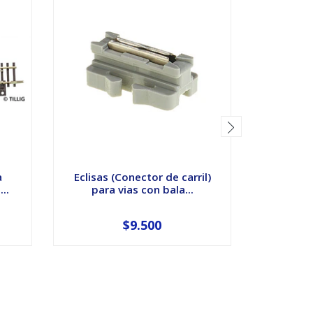
a
Eclisas (Conector de carril)
Locomoto
..
para vias con bala...
DB, é
$9.500
$18