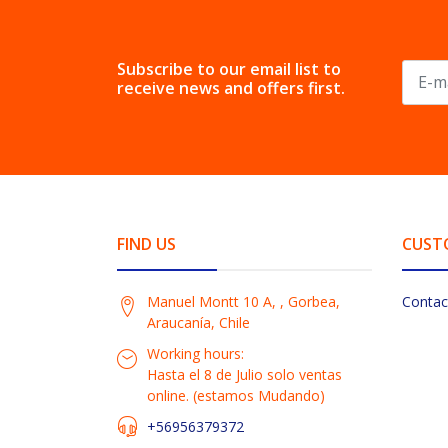
Subscribe to our email list to
receive news and offers first.
FIND US
CUST
Manuel Montt 10 A, , Gorbea,
Contac
Araucanía, Chile
Working hours:
Hasta el 8 de Julio solo ventas
online. (estamos Mudando)
+56956379372