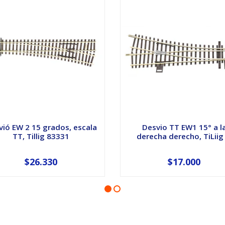
vió EW 2 15 grados, escala
Desvio TT EW1 15° a l
TT, Tillig 83331
derecha derecho, TiLiig .
$26.330
$17.000