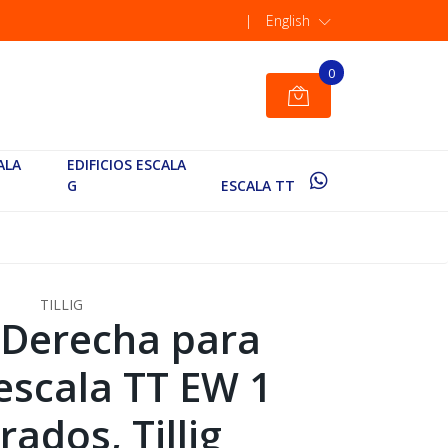
|
English
0
ALA
EDIFICIOS ESCALA
G
ESCALA TT
TILLIG
 Derecha para
escala TT EW 1
grados, Tillig