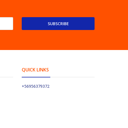
SUBSCRIBE
QUICK LINKS
+56956379372