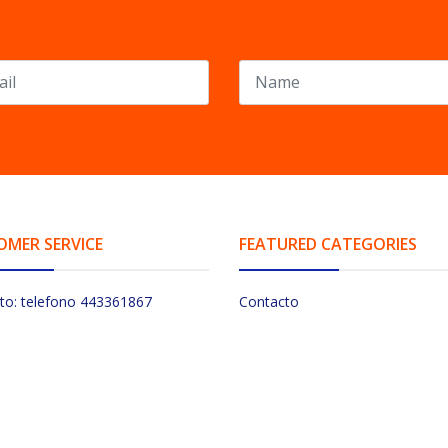
OMER SERVICE
FEATURED CATEGORIES
to: telefono 443361867
Contacto