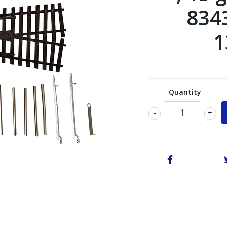
834
1
Quantity
-
+