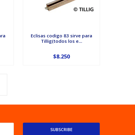
ara
Eclisas codigo 83 sirve para
l
Tillig(todos los e...
$8.250
SUBSCRIBE