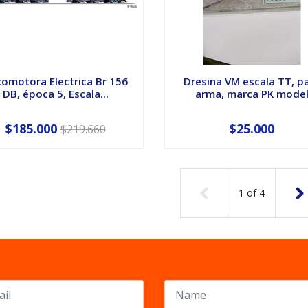
omotora Electrica Br 156
Dresina VM escala TT, p
DB, época 5, Escala...
arma, marca PK mode
$185.000
$25.000
$219.660
1
of
4