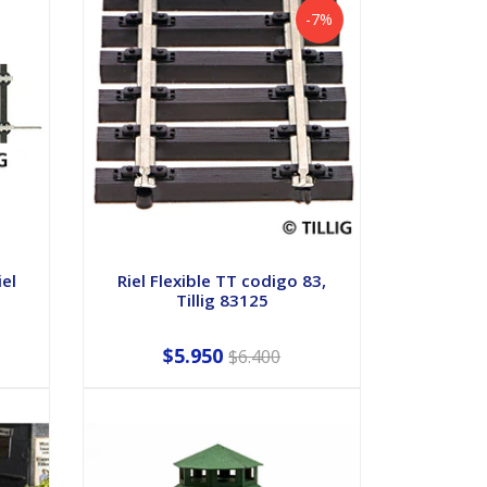
-7%
iel
Riel Flexible TT codigo 83,
Tillig 83125
$5.950
$6.400