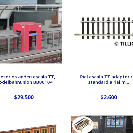
esorios anden escala TT,
Riel escala TT adaptor r
odelbahnunion BB00104
standard a riel m...
$29.500
$2.600