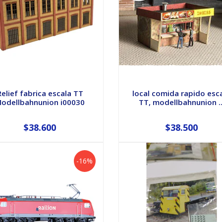
Relief fabrica escala TT
local comida rapido esc
odellbahnunion i00030
TT, modellbahnunion ..
$38.600
$38.500
-16%