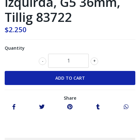
izquirda, G5 36mm,
Tillig 83722
$2.250
Quantity
-
+
Share