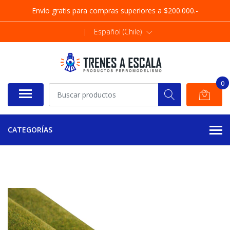
Envío gratis para compras superiores a $200.000.-
|
Español (Chile)
0
CATEGORÍAS