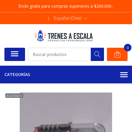
Envío gratis para compras superiores a $200.000.-
|
Español (Chile)
0
CATEGORÍAS
AGOTADO