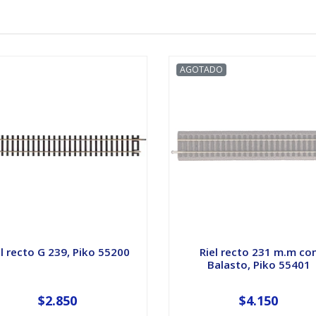
AGOTADO
el recto G 239, Piko 55200
Riel recto 231 m.m co
Balasto, Piko 55401
$2.850
$4.150