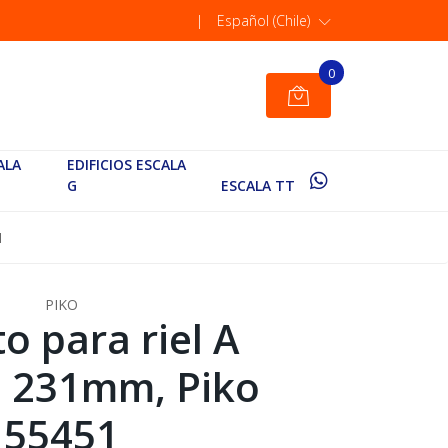
|
Español (Chile)
0
ALA
EDIFICIOS ESCALA
G
ESCALA TT
1
PIKO
o para riel A
G 231mm, Piko
55451