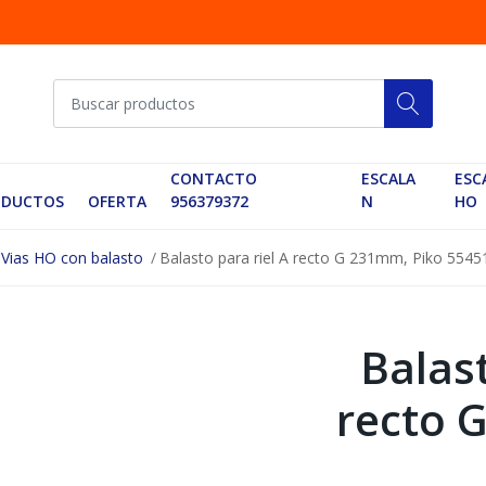
CONTACTO
ESCALA
ESC
ODUCTOS
OFERTA
956379372
N
HO
Vias HO con balasto
Balasto para riel A recto G 231mm, Piko 5545
Balast
recto 