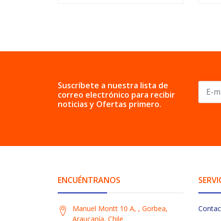
Suscríbete a nuestra lista de
correo electrónico para recibir
noticias y Ofertas primero.
ENCUÉNTRANOS
SERVI
Manuel Montt 10 A, , Gorbea,
Contac
Araucanía, Chile