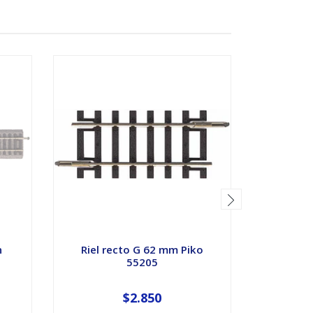
n
Riel recto G 62 mm Piko
Riel rec
55205
$2.850