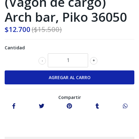
(Vagon de cargo)
Arch bar, Piko 36050
$12.700
($15.500)
Cantidad
-
+
Compartir