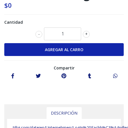
$0
Cantidad
-
+
Compartir
DESCRIPCIÓN
tillig.com/dateien/Unternehmen/LogIn%20Fachh%C3%A4ndler