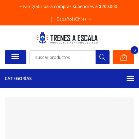
Envío gratis para compras superiores a $200.000.-
|
Español (Chile)
0
CATEGORÍAS