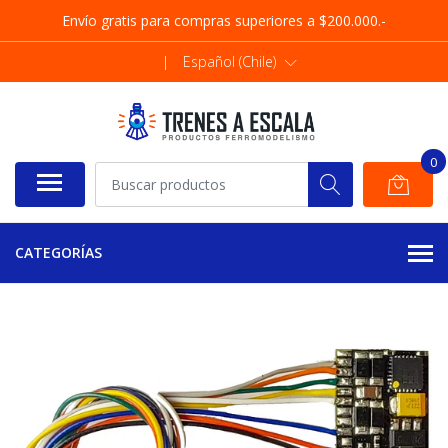
Envío gratis para compras superiores a $200.000.-
|
Español (Chile)
0
CATEGORÍAS