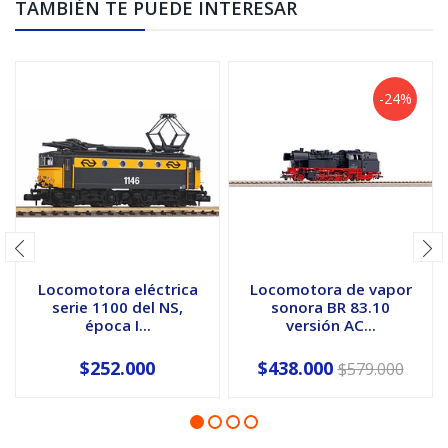
TAMBIÉN TE PUEDE INTERESAR
-24%
Locomotora eléctrica
Locomotora de vapor
serie 1100 del NS,
sonora BR 83.10
época I...
versión AC...
$252.000
$438.000
$579.000