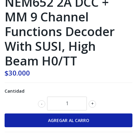
NEM652 2A DCC +
MM 9 Channel
Functions Decoder
With SUSI, High
Beam H0/TT
$30.000
Cantidad
-
+