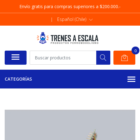
Envío gratis para compras superiores a $200.000.-
|
Español (Chile)
0
CATEGORÍAS