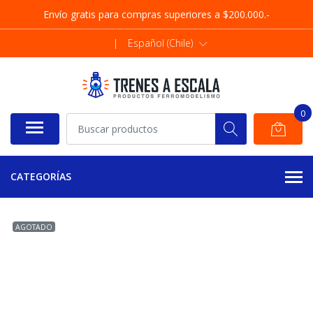
Envío gratis para compras superiores a $200.000.-
|
Español (Chile)
0
CATEGORÍAS
AGOTADO