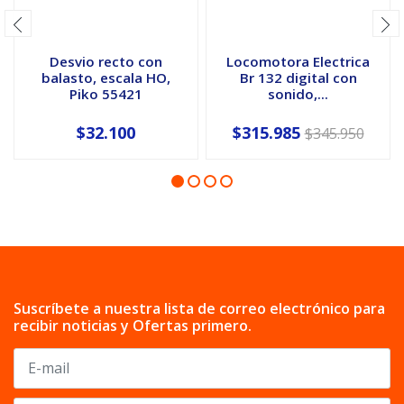
Desvio recto con
Locomotora Electrica
balasto, escala HO,
Br 132 digital con
Piko 55421
sonido,...
$32.100
$315.985
$345.950
Suscríbete a nuestra lista de correo electrónico para
recibir noticias y Ofertas primero.