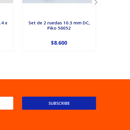
.4 x
Set de 2 ruedas 10.3 mm DC,
Riel cur
Piko 56052
7.
$8.600
SUBSCRIBE