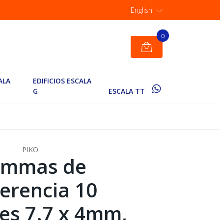
|
English
0
ALA
EDIFICIOS ESCALA
G
ESCALA TT
PIKO
mmas de
erencia 10
es 7.7 x 4mm,