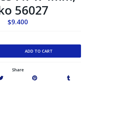
ko 56027
$9.400
Share