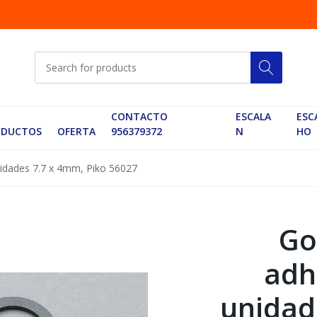
CONTACTO
ESCALA
ESC
ODUCTOS
OFERTA
956379372
N
HO
dades 7.7 x 4mm, Piko 56027
Go
adh
unidad