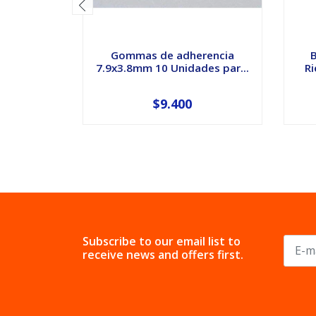
Gommas de adherencia
7.9x3.8mm 10 Unidades par...
Ri
$9.400
Subscribe to our email list to
receive news and offers first.