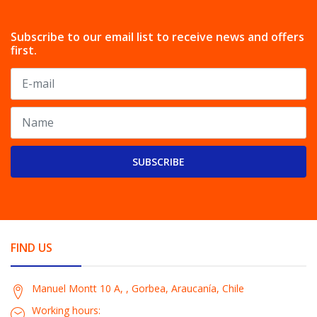
Subscribe to our email list to receive news and offers
first.
SUBSCRIBE
FIND US
Manuel Montt 10 A, , Gorbea, Araucanía, Chile
Working hours: