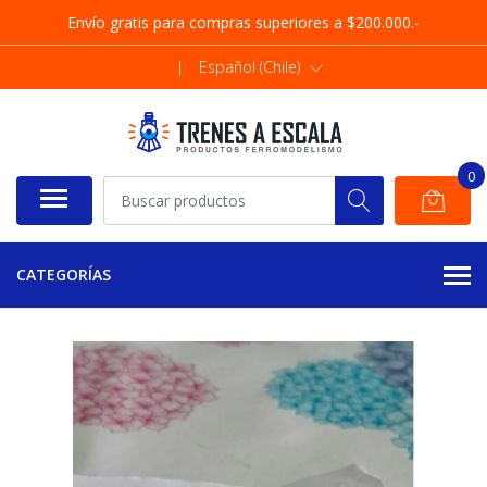
Envío gratis para compras superiores a $200.000.-
|
Español (Chile)
0
CATEGORÍAS