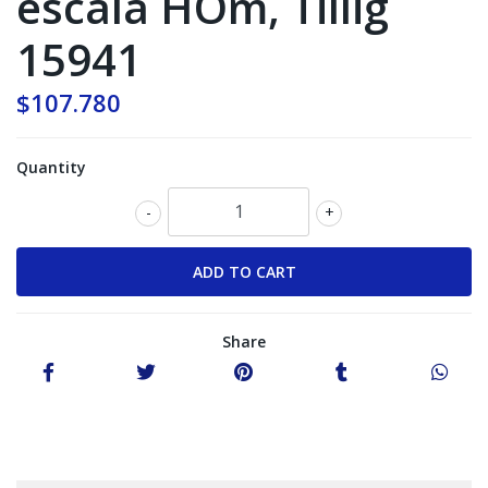
escala HOm, Tillig
15941
$107.780
Quantity
-
+
Share