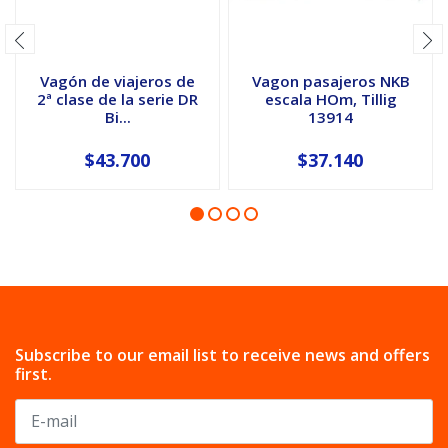
Vagón de viajeros de
Vagon pasajeros NKB
2ª clase de la serie DR
escala HOm, Tillig
Bi...
13914
$43.700
$37.140
Subscribe to our email list to receive news and offers
first.