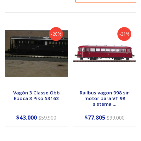
-28%
-21%
Vagón 3 Classe Obb
Railbus vagon 998 sin
Epoca 3 Piko 53163
motor para VT 98
sistema ...
$43.000
$77.805
$59.900
$99.000