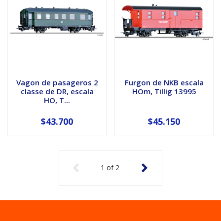
Vagon de pasageros 2
Furgon de NKB escala
classe de DR, escala
HOm, Tillig 13995
HO, T...
$43.700
$45.150
1
of
2