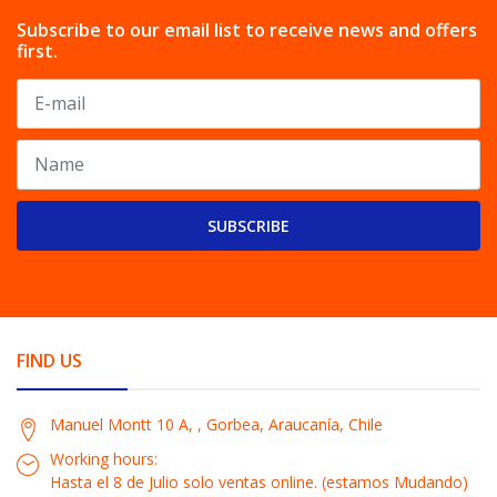
Subscribe to our email list to receive news and offers
first.
SUBSCRIBE
FIND US
Manuel Montt 10 A, , Gorbea, Araucanía, Chile
Working hours:
Hasta el 8 de Julio solo ventas online. (estamos Mudando)