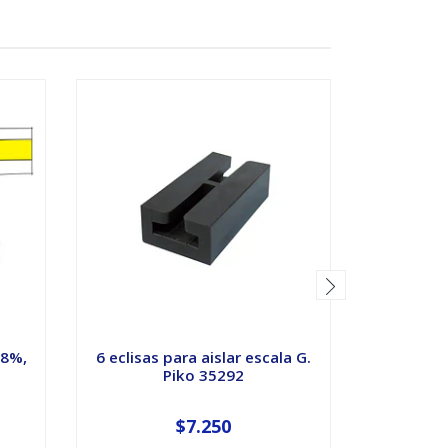
18%,
6 eclisas para aislar escala G.
Auto
Piko 35292
Lokalbahn
$7.250