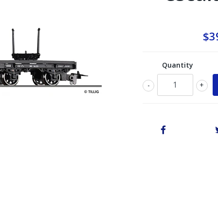
$3
Quantity
-
+