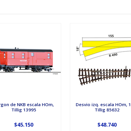
rgon de NKB escala HOm,
Desvio izq. escala HOm, 
Tillig 13995
Tillig 85632
$45.150
$48.740