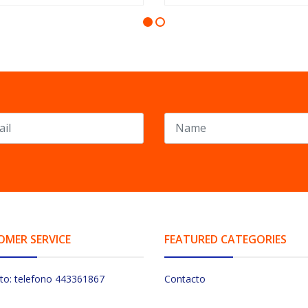
OMER SERVICE
FEATURED CATEGORIES
to: telefono 443361867
Contacto