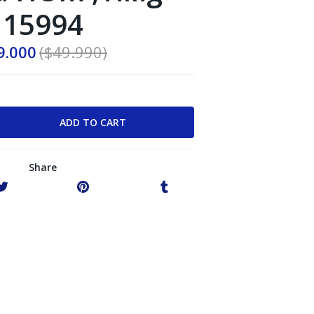
15994
9.000
($49.990)
Share