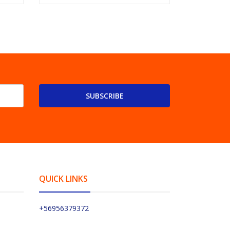
SUBSCRIBE
QUICK LINKS
+56956379372