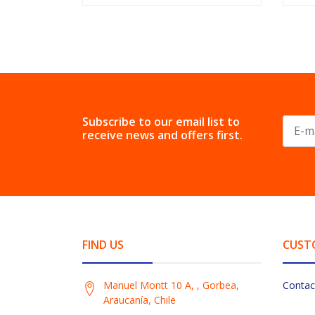
Subscribe to our email list to
receive news and offers first.
FIND US
CUST
Manuel Montt 10 A, , Gorbea,
Contac
Araucanía, Chile