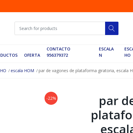
CONTACTO
ESCALA
ESC
ODUCTOS
OFERTA
956379372
N
HO
 HO
escala HOM
par de vagones de plataforma giratoria, escala H
par d
-22%
platafo
escal