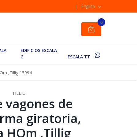
|
English
0
ALA
EDIFICIOS ESCALA
G
ESCALA TT
Om ,Tillig 15994
TILLIG
e vagones de
rma giratoria,
a HOm ,Tillig