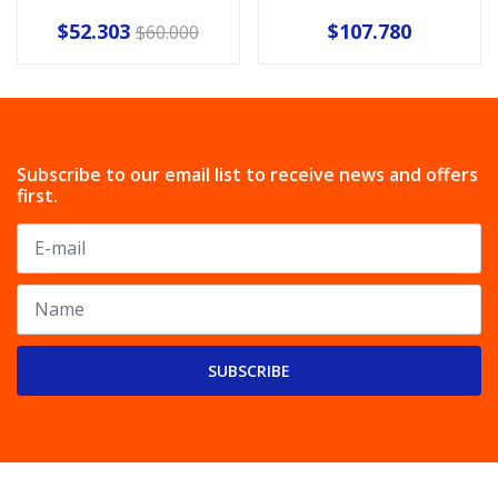
$52.303
$107.780
$60.000
Subscribe to our email list to receive news and offers
first.
SUBSCRIBE