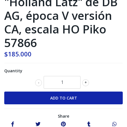
"Holland Latz" de DB
AG, época V versión
CA, escala HO Piko
57866
$185.000
Quantity
-
+
Share