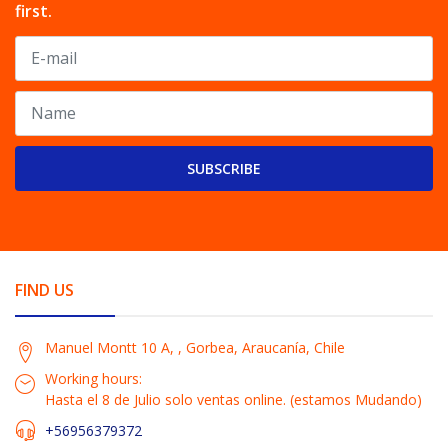
first.
SUBSCRIBE
FIND US
Manuel Montt 10 A, , Gorbea, Araucanía, Chile
Working hours:
Hasta el 8 de Julio solo ventas online. (estamos Mudando)
+56956379372