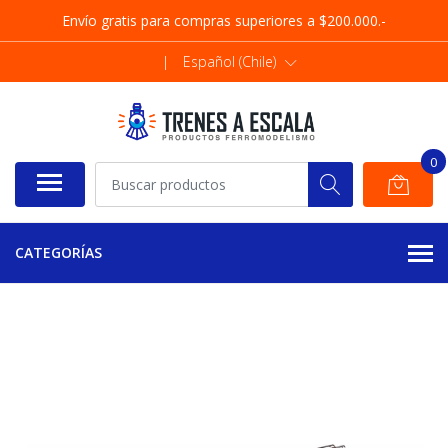
Envío gratis para compras superiores a $200.000.-
|
Español (Chile)
0
CATEGORÍAS