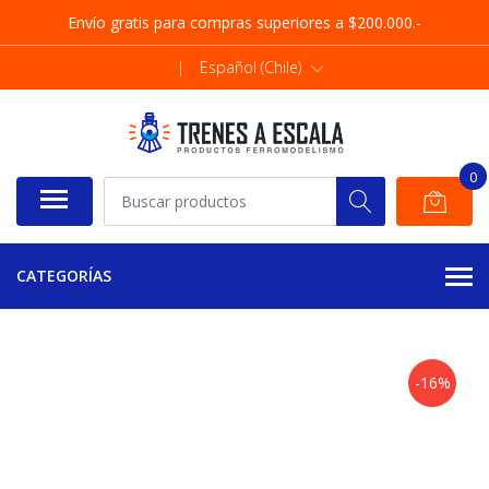
Envío gratis para compras superiores a $200.000.-
|
Español (Chile)
0
CATEGORÍAS
-16%