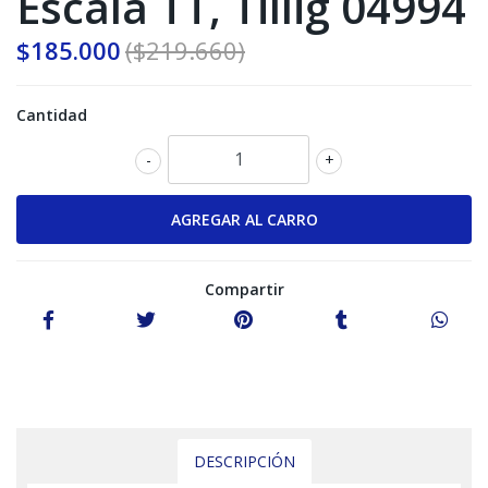
Escala TT, Tillig 04994
$185.000
($219.660)
Cantidad
-
+
Compartir
DESCRIPCIÓN