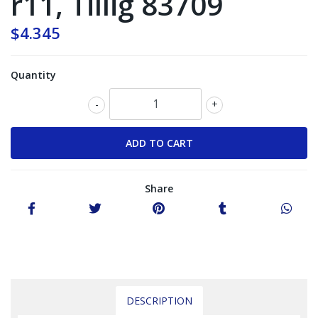
r11, Tillig 83709
$4.345
Quantity
-
+
Share
DESCRIPTION