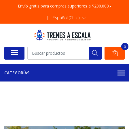
Envío gratis para compras superiores a $200.000.-
|
Español (Chile)
0
CATEGORÍAS