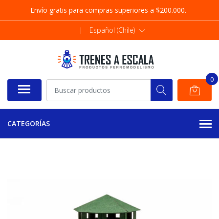
Envío gratis para compras superiores a $200.000.-
|
Español (Chile)
0
CATEGORÍAS