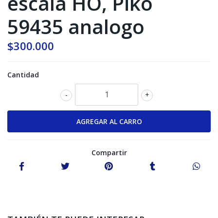
escala HO, Piko
59435 analogo
$300.000
Cantidad
-
+
Compartir