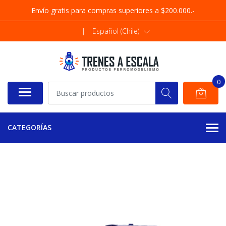
Envío gratis para compras superiores a $200.000.-
|
Español (Chile)
0
CATEGORÍAS