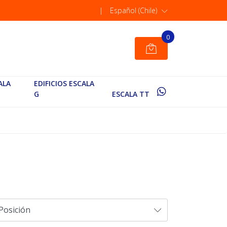
|
Español (Chile)
0
ALA
EDIFICIOS ESCALA
G
ESCALA TT