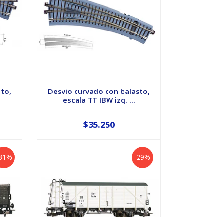
sto,
Desvio curvado con balasto,
escala TT IBW izq. ...
$35.250
-31%
-29%