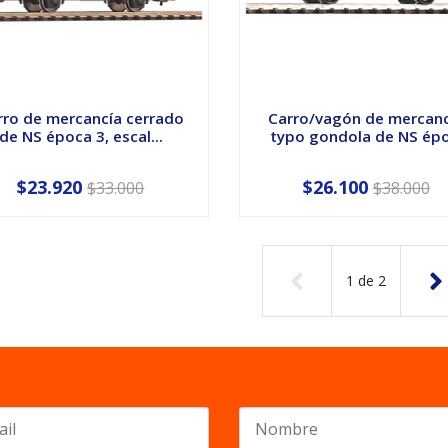
rro de mercancía cerrado
Carro/vagón de mercan
de NS época 3, escal...
typo gondola de NS épo.
$23.920
$26.100
$33.000
$38.000
1
de
2