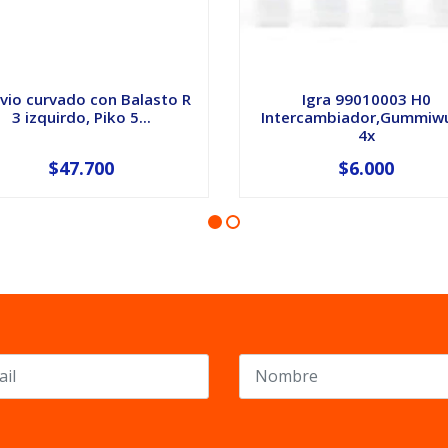
vio curvado con Balasto R
Igra 99010003 H0
3 izquirdo, Piko 5...
Intercambiador,Gummiwu
4x
$47.700
$6.000