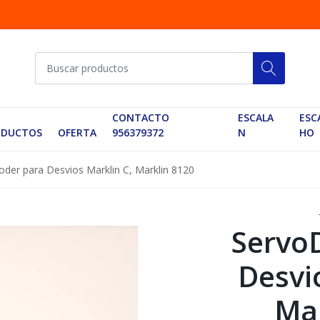
CONTACTO
ESCALA
ESC
ODUCTOS
OFERTA
956379372
N
HO
der para Desvios Marklin C, Marklin 8120
Servo
Desvi
Mar