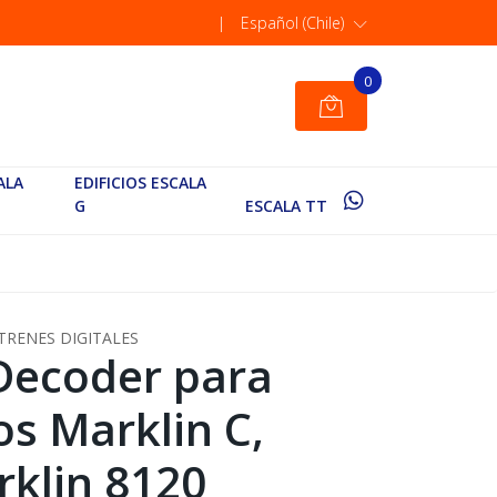
|
Español (Chile)
0
ALA
EDIFICIOS ESCALA
G
ESCALA TT
TRENES DIGITALES
Decoder para
os Marklin C,
klin 8120