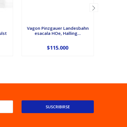
Vagon Pinzgauer Landesbahn
Vagon Pi
lst
esacala HOe, Halling...
esaca
$115.000
SUSCRIBIRSE