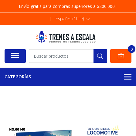
Envío gratis para compras superiores a $200.000.-
|
Español (Chile)
0
CATEGORÍAS