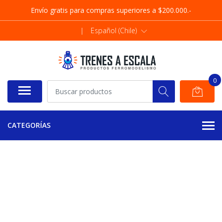
Envío gratis para compras superiores a $200.000.-
|
Español (Chile)
0
CATEGORÍAS