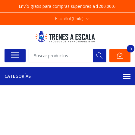
Envío gratis para compras superiores a $200.000.-
|
Español (Chile)
0
CATEGORÍAS