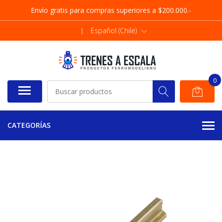
Envío gratis para compras superiores a $200.000.-
|
Español (Chile)
0
CATEGORÍAS