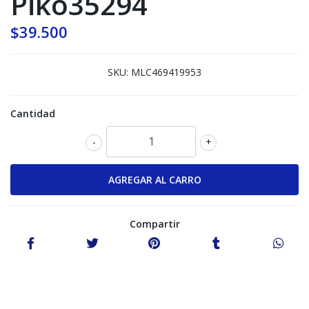
Piko35294
$39.500
SKU:
MLC469419953
Cantidad
-
+
Compartir