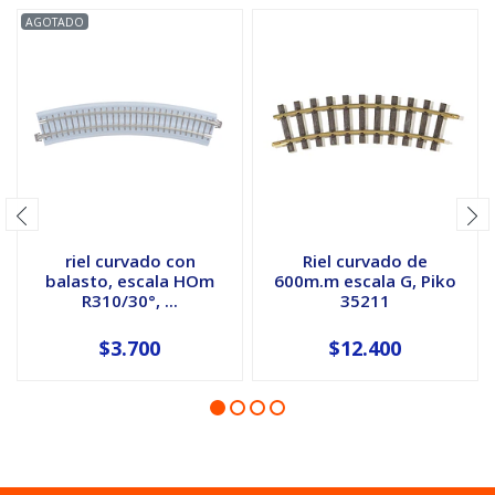
AGOTADO
riel curvado con
Riel curvado de
balasto, escala HOm
600m.m escala G, Piko
R310/30°, ...
35211
$3.700
$12.400