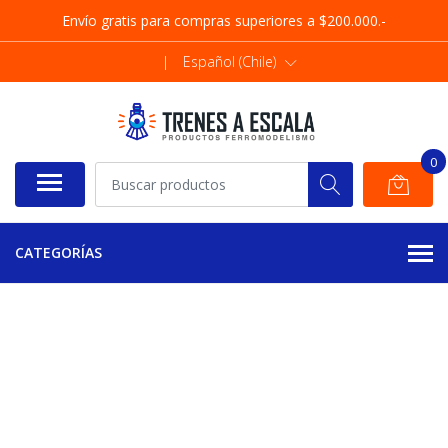
Envío gratis para compras superiores a $200.000.-
|
Español (Chile)
0
CATEGORÍAS