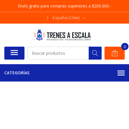
Envío gratis para compras superiores a $200.000.-
|
Español (Chile)
0
CATEGORÍAS