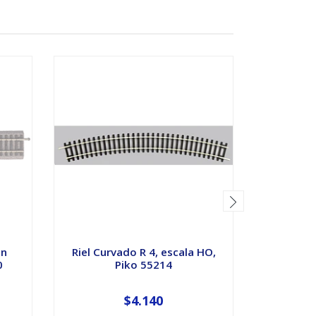
AGOTADO
on
Riel Curvado R 4, escala HO,
riel c
0
Piko 55214
escala
$4.140