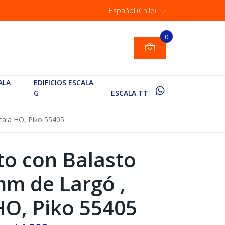
|
Español (Chile)
0
ALA
EDIFICIOS ESCALA
G
ESCALA TT
cala HO, Piko 55405
cto con Balasto
m de Largó ,
HO, Piko 55405