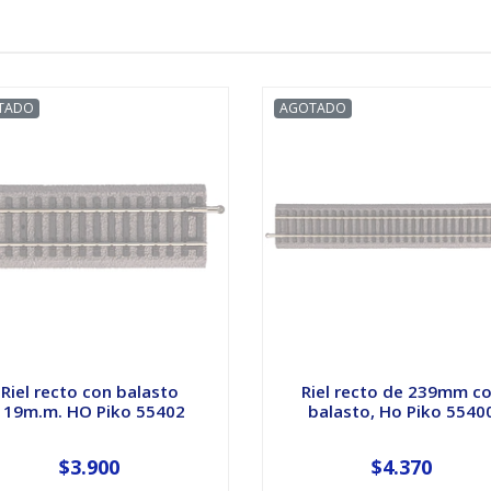
TADO
AGOTADO
Riel recto con balasto
Riel recto de 239mm c
119m.m. HO Piko 55402
balasto, Ho Piko 5540
$3.900
$4.370