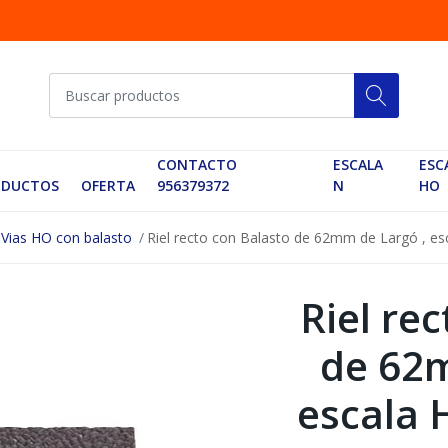
CONTACTO
ESCALA
ESC
ODUCTOS
OFERTA
956379372
N
HO
Vias HO con balasto
Riel recto con Balasto de 62mm de Largó , es
Riel re
de 62m
escala 