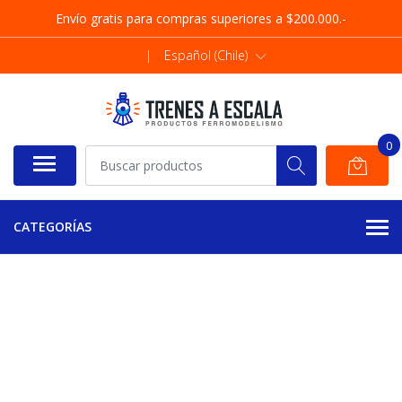
Envío gratis para compras superiores a $200.000.-
|
Español (Chile)
0
CATEGORÍAS