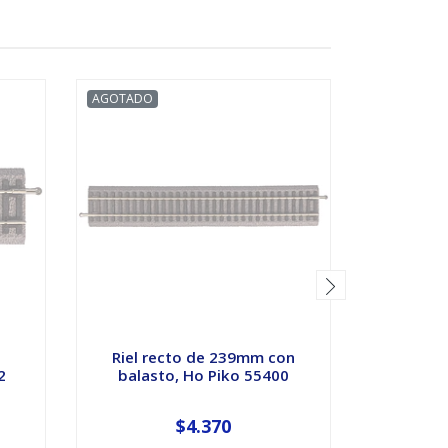
AGOTADO
AGOTADO
Riel recto de 239mm con
riel c
2
balasto, Ho Piko 55400
escala
$4.370