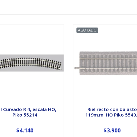
AGOTADO
el Curvado R 4, escala HO,
Riel recto con balasto
Piko 55214
119m.m. HO Piko 5540
$4.140
$3.900