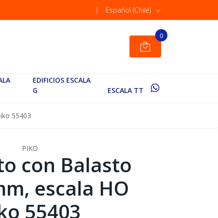
|
Español (Chile)
0
ALA
EDIFICIOS ESCALA
G
ESCALA TT
Piko 55403
PIKO
cto con Balasto
mm, escala HO
ko 55403