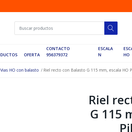
CONTACTO
ESCALA
ESC
ODUCTOS
OFERTA
956379372
N
HO
Vias HO con balasto
Riel recto con Balasto G 115 mm, escala HO 
Riel re
G 115 
Pi