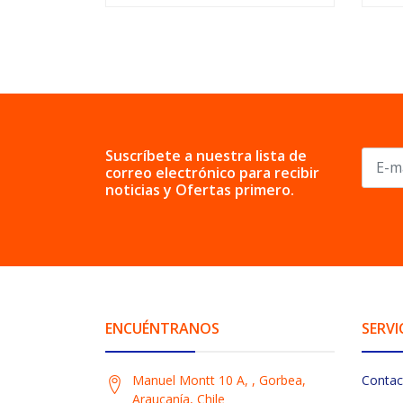
Suscríbete a nuestra lista de
correo electrónico para recibir
noticias y Ofertas primero.
ENCUÉNTRANOS
SERVI
Manuel Montt 10 A, , Gorbea,
Contac
Araucanía, Chile