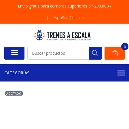
Envío gratis para compras superiores a $200.000.-
|
Español (Chile)
0
CATEGORÍAS
AGOTADO