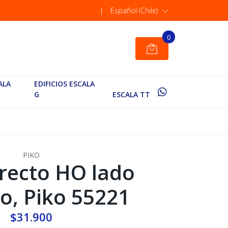
|
Español (Chile)
0
ALA
EDIFICIOS ESCALA
G
ESCALA TT
PIKO
recto HO lado
o, Piko 55221
$31.900