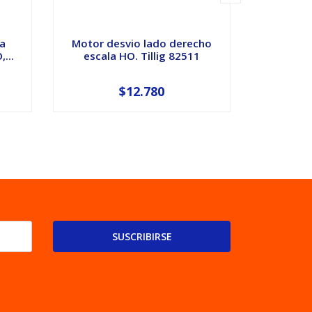
a
Motor desvio lado derecho
Desvio/
...
escala HO. Tillig 82511
linea 
$12.780
$2
SUSCRIBIRSE