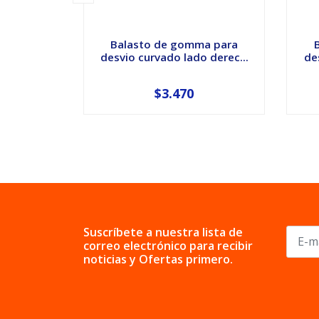
Balasto de gomma para
desvio curvado lado derec...
de
$3.470
Suscríbete a nuestra lista de
correo electrónico para recibir
noticias y Ofertas primero.