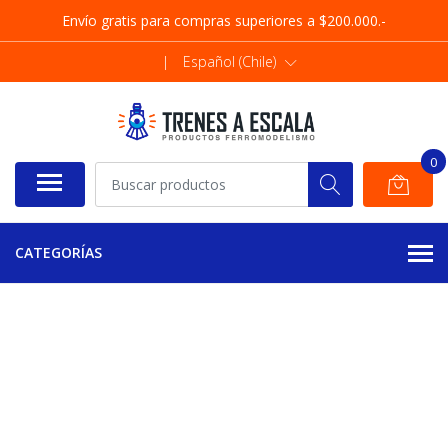
Envío gratis para compras superiores a $200.000.-
|
Español (Chile)
0
CATEGORÍAS