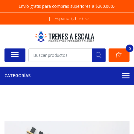
Envío gratis para compras superiores a $200.000.-
|
Español (Chile)
0
CATEGORÍAS