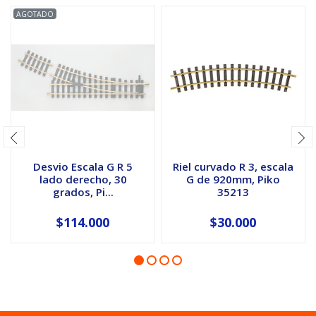
AGOTADO
Desvio Escala G R 5
Riel curvado R 3, escala
lado derecho, 30
G de 920mm, Piko
grados, Pi...
35213
$114.000
$30.000