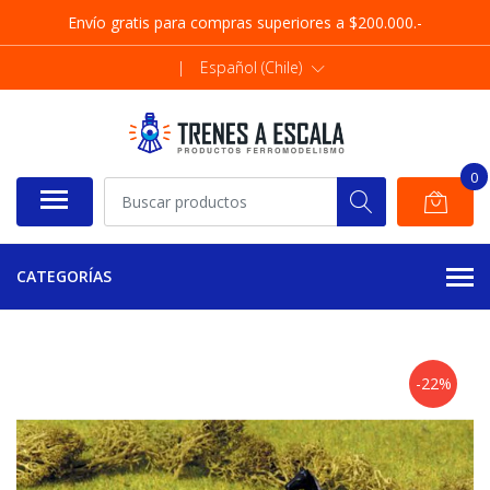
Envío gratis para compras superiores a $200.000.-
|
Español (Chile)
0
CATEGORÍAS
-22%