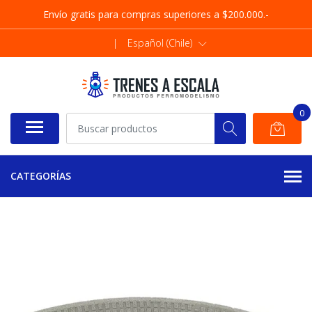
Envío gratis para compras superiores a $200.000.-
|
Español (Chile)
0
CATEGORÍAS