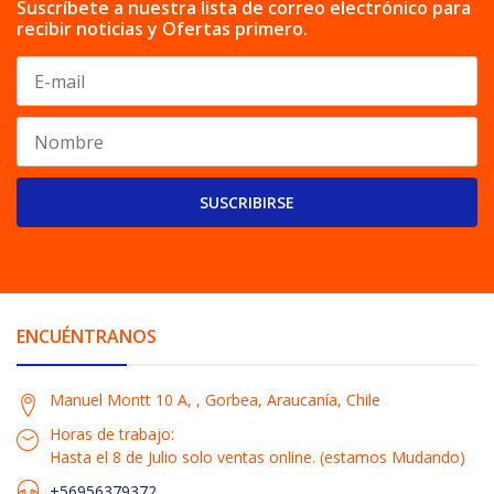
Suscríbete a nuestra lista de correo electrónico para
recibir noticias y Ofertas primero.
SUSCRIBIRSE
ENCUÉNTRANOS
Manuel Montt 10 A, , Gorbea, Araucanía, Chile
Horas de trabajo:
Hasta el 8 de Julio solo ventas online. (estamos Mudando)
+56956379372