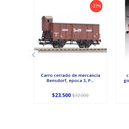
-27%
Carro cerrado de mercancía
c
Bensdorf, epoca 3, P...
go
$23.500
$32.000