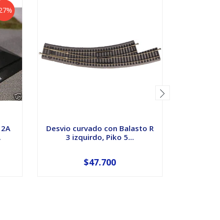
27%
 2A
Desvio curvado con Balasto R
Ig
.
3 izquirdo, Piko 5...
Interca
$47.700