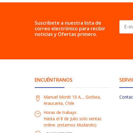
Suscríbete a nuestra lista de
correo electrónico para recibir
noticias y Ofertas primero.
ENCUÉNTRANOS
SERVI
Manuel Montt 10 A, , Gorbea,
Contac
Araucanía, Chile
Horas de trabajo:
Hasta el 8 de Julio solo ventas
online. (estamos Mudando)