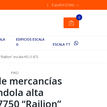
|
Español (Chile)
0
ALA
EDIFICIOS ESCALA
G
ESCALA TT
Railion” escala HO (1:87)
PIKO
de mercancías
ndola alta
7750 “Railion”