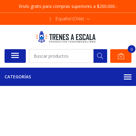
Envío gratis para compras superiores a $200.000.-
|
Español (Chile)
0
CATEGORÍAS