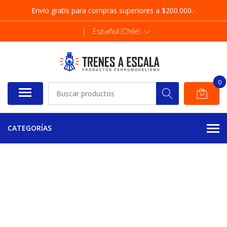
Envío gratis para compras superiores a $200.000.-
|
Español (Chile)
0
CATEGORÍAS