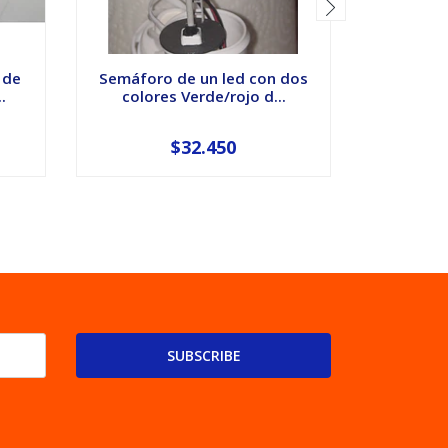
 de
Semáforo de un led con dos
Semáfor
.
colores Verde/rojo d...
color
$32.450
SUBSCRIBE